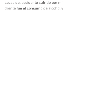
causa del accidente sufrido por mi 
cliente fue el consumo de alcohol y 
logrando así su absolución.
Claudia Moros