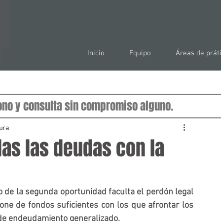
Inicio
Equipo
Áreas de prát
tura
das las deudas con la
 de la segunda oportunidad faculta el perdón legal 
ne de fondos suficientes con los que afrontar los 
 de endeudamiento generalizado. 