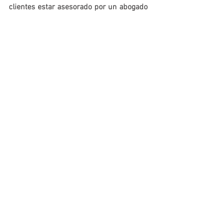
clientes estar asesorado por un abogado 
especialista antes de firmar cualquier 
tipo de acuerdo con la entidad bancaria.
Ver todo
Entradas recientes